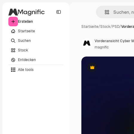
Erstellen
Startseite
/
Stock
/
PSD
/
Vordera
Startseite
Suchen
Vorderansicht Cyber 
magnific
Stock
Entdecken
Alle tools
Premium