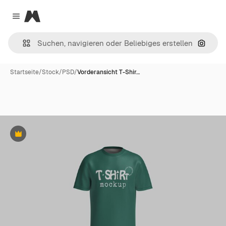
Magnific
Close menu
Nach B
Startseite
/
Stock
/
PSD
/
Vorderansicht T-Shir…
Premium