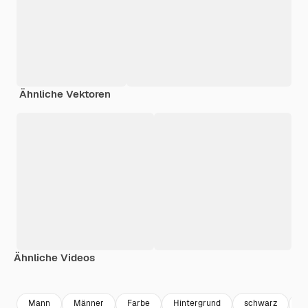
Ähnliche Vektoren
Ähnliche Videos
Premium
Premium
Generiert von KI
Premium
Premium
Generiert v
Mann
Männer
Farbe
Hintergrund
schwarz
B