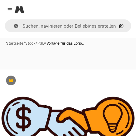
Magnific
Close menu
Nach B
Startseite
/
Stock
/
PSD
/
Vorlage für das Logo…
Premium