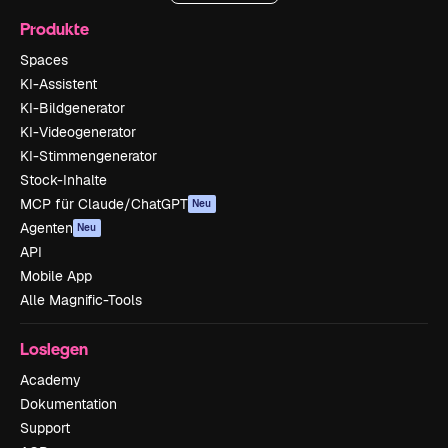
Produkte
Spaces
KI-Assistent
KI-Bildgenerator
KI-Videogenerator
KI-Stimmengenerator
Stock-Inhalte
MCP für Claude/ChatGPT
Neu
Agenten
Neu
API
Mobile App
Alle Magnific-Tools
Loslegen
Academy
Dokumentation
Support