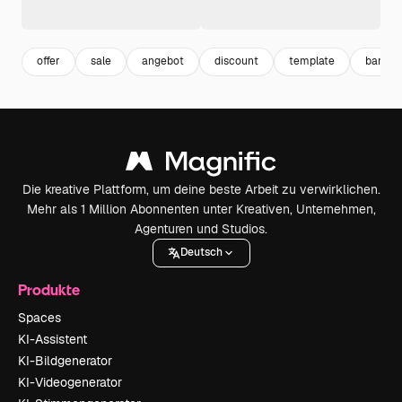
offer
sale
angebot
discount
template
banner
Die kreative Plattform, um deine beste Arbeit zu verwirklichen.
Mehr als 1 Million Abonnenten unter Kreativen, Unternehmen,
Agenturen und Studios.
Deutsch
Produkte
Spaces
KI-Assistent
KI-Bildgenerator
KI-Videogenerator