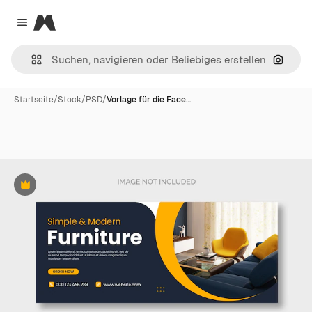
Magnific
Close menu
Nach B
Startseite
/
Stock
/
PSD
/
Vorlage für die Face…
Premium