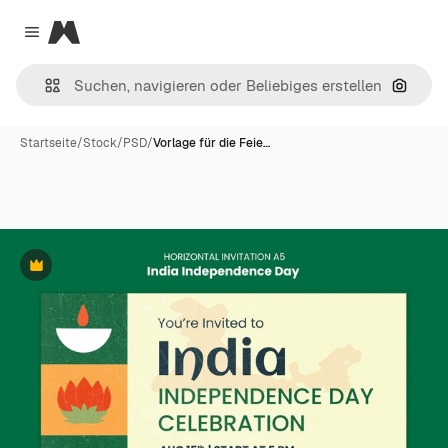
Magnific
Close menu
Nach B
Startseite
/
Stock
/
PSD
/
Vorlage für die Feie…
Premium