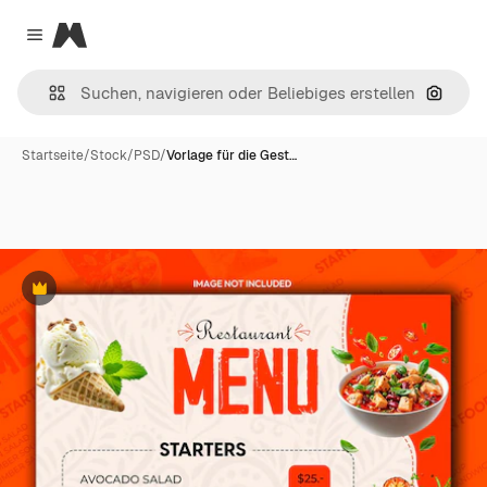
Magnific
Close menu
Nach B
Startseite
/
Stock
/
PSD
/
Vorlage für die Gest…
Premium