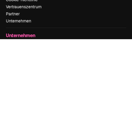
Vertrauenszentrum
Partner
Unternehmen
Unternehmen
Preise
Über uns
Reviews
Karriere
Suchtrends
Blog
Veranstaltungen
Slidesgo
Deine Inhalte verkaufen
Pressesaal
Suchst du nach magnific.ai
Kontakt aufnehmen