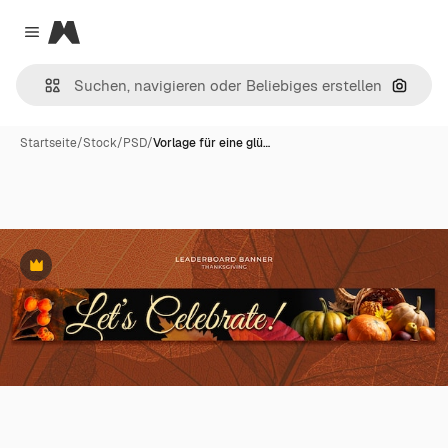
Magnific
Close menu
Nach B
Startseite
/
Stock
/
PSD
/
Vorlage für eine glü…
Premium