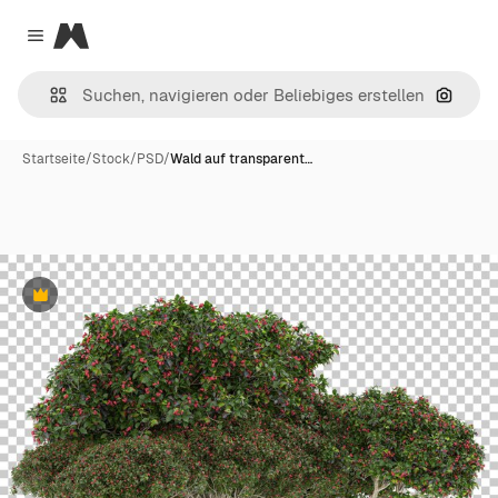
Magnific
Close menu
Nach B
Startseite
/
Stock
/
PSD
/
Wald auf transparent…
Premium