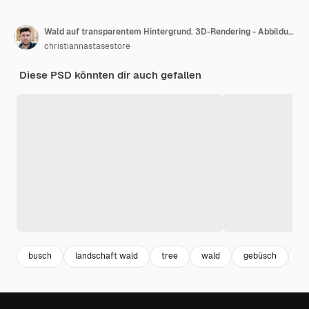
Wald auf transparentem Hintergrund. 3D-Rendering - Abbildung
christiannastasestore
Diese PSD könnten dir auch gefallen
busch
landschaft wald
tree
wald
gebüsch
hi