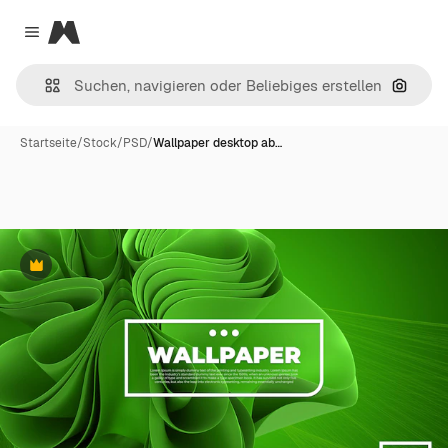
Magnific
Close menu
Nach B
Startseite
/
Stock
/
PSD
/
Wallpaper desktop ab…
Premium