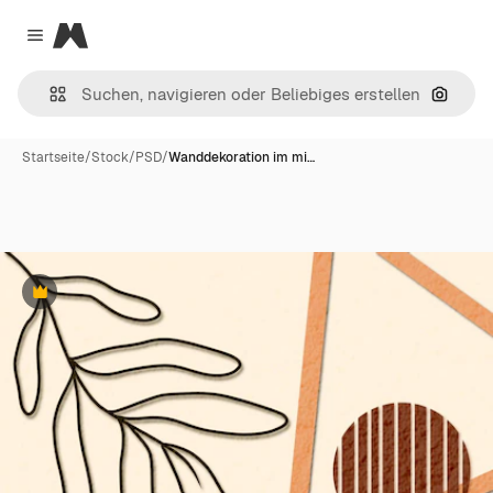
Magnific
Close menu
Nach B
Startseite
/
Stock
/
PSD
/
Wanddekoration im mi…
Premium