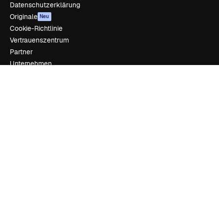
Datenschutzerklärung
Originale
Neu
Cookie-Richtlinie
Vertrauenszentrum
Partner
Unternehmen
Unternehmen
Preise
Über uns
Reviews
Karriere
Suchtrends
Blog
Veranstaltungen
Slidesgo
Deine Inhalte verkaufen
Pressesaal