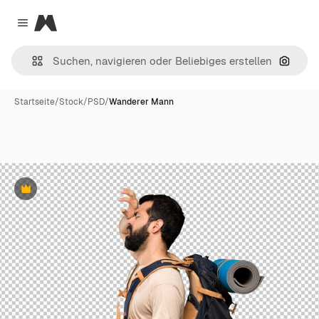
Magnific
Close menu
Nach B
Startseite
/
Stock
/
PSD
/
Wanderer Mann
Premium