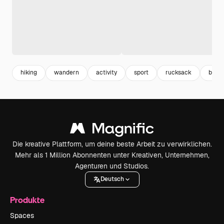
hiking
wandern
activity
sport
rucksack
back
Die kreative Plattform, um deine beste Arbeit zu verwirklichen.
Mehr als 1 Million Abonnenten unter Kreativen, Unternehmen,
Agenturen und Studios.
Deutsch
Produkte
Spaces