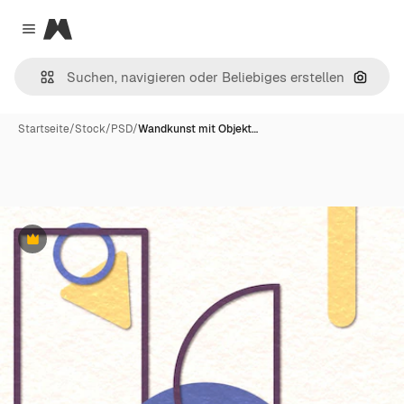
Magnific
Close menu
Nach B
Startseite
/
Stock
/
PSD
/
Wandkunst mit Objekt…
Premium