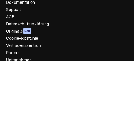
Dokumentation
Support
AGB
Datenschutzerklärung
Originale
Neu
Cookie-Richtlinie
Vertrauenszentrum
Partner
Unternehmen
Unternehmen
Preise
Über uns
Reviews
Karriere
Suchtrends
Blog
Veranstaltungen