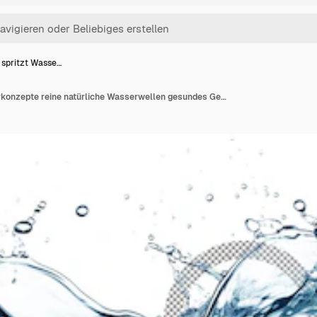
 spritzt Wasse…
Wasser spritzt Wasserkonzepte reine natürliche Wasserwellen gesundes Getränkekonzept Transparenter Hintergrund