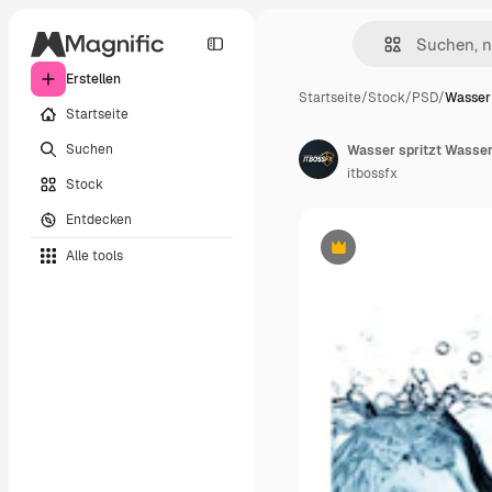
Erstellen
Startseite
/
Stock
/
PSD
/
Wasser
Startseite
Suchen
itbossfx
Stock
Entdecken
Alle tools
Premium