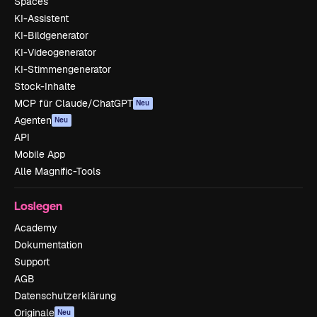
Spaces
KI-Assistent
KI-Bildgenerator
KI-Videogenerator
KI-Stimmengenerator
Stock-Inhalte
MCP für Claude/ChatGPT
Neu
Agenten
Neu
API
Mobile App
Alle Magnific-Tools
Loslegen
Academy
Dokumentation
Support
AGB
Datenschutzerklärung
Originale
Neu