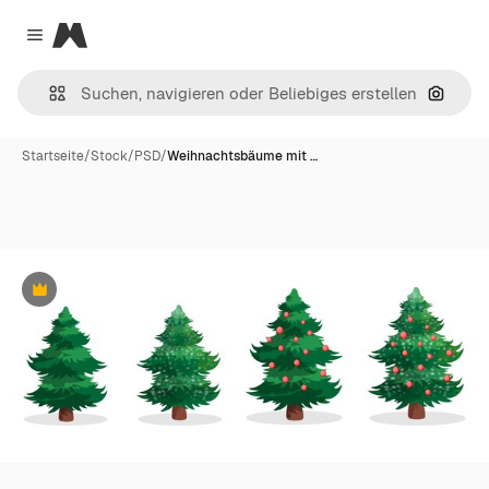
Magnific
Close menu
Nach B
Startseite
/
Stock
/
PSD
/
Weihnachtsbäume mit …
Premium