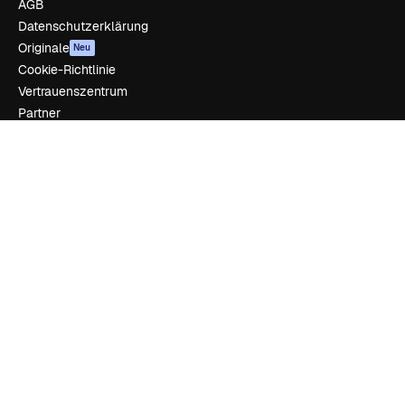
AGB
Datenschutzerklärung
Originale
Neu
Cookie-Richtlinie
Vertrauenszentrum
Partner
Unternehmen
Unternehmen
Preise
Über uns
Reviews
Karriere
Suchtrends
Blog
Veranstaltungen
Slidesgo
Deine Inhalte verkaufen
Pressesaal