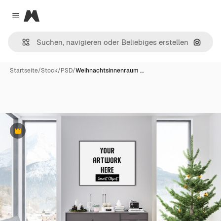
Magnific
Close menu
Nach B
Startseite
/
Stock
/
PSD
/
Weihnachtsinnenraum …
Premium