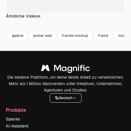
Ähnliche Videos
Premium
Premium
Premium
Premium
galerie
poster wall
frames mockup
frame
mocku
Die kreative Plattform, um deine beste Arbeit zu verwirklichen.
Mehr als 1 Million Abonnenten unter Kreativen, Unternehmen,
Agenturen und Studios.
Deutsch
Produkte
Spaces
KI-Assistent