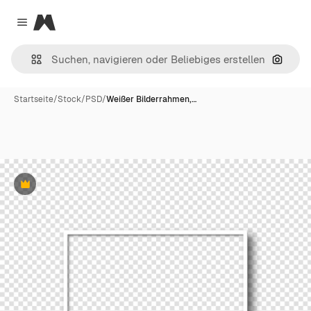
Magnific
Close menu
Nach B
Startseite
/
Stock
/
PSD
/
Weißer Bilderrahmen,…
Premium