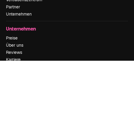
Partner
Unternehmen
Unternehmen
Preise
Über uns
Reviews
Karriere
Suchtrends
Blog
Veranstaltungen
Slidesgo
Deine Inhalte verkaufen
Pressesaal
Suchst du nach magnific.ai
Kontakt aufnehmen
Kundensupport