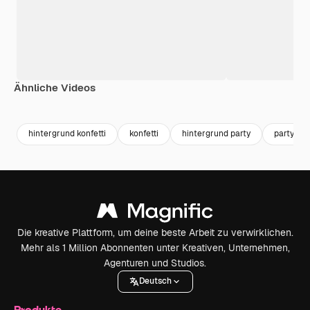
Ähnliche Videos
Premium
Premium
Premium
Premium
hintergrund konfetti
konfetti
hintergrund party
party
Die kreative Plattform, um deine beste Arbeit zu verwirklichen.
Mehr als 1 Million Abonnenten unter Kreativen, Unternehmen,
Agenturen und Studios.
Deutsch
Produkte