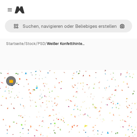
Magnific
Close menu
Nach B
Startseite
/
Stock
/
PSD
/
Weißer Konfettihinte…
Premium