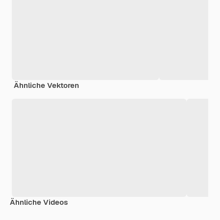
Ähnliche Vektoren
Ähnliche Videos
Premium
Premium
Generiert von KI
Premium
Premium
Generiert v