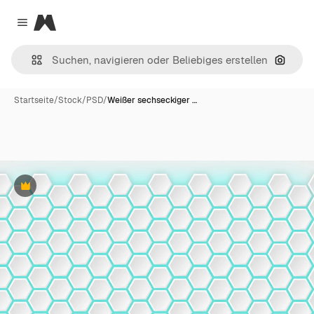
Magnific
Close menu
Nach B
Startseite
/
Stock
/
PSD
/
Weißer sechseckiger …
Premium