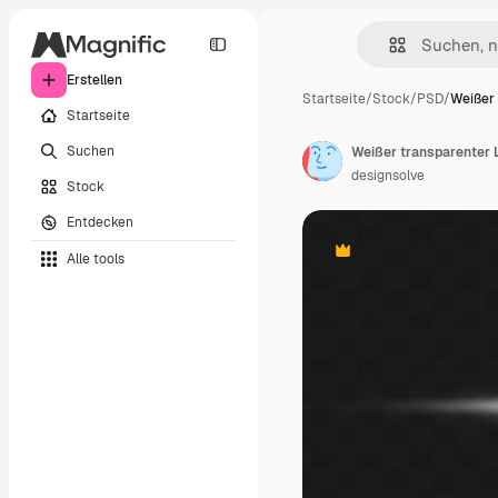
Erstellen
Startseite
/
Stock
/
PSD
/
Weißer 
Startseite
Suchen
Weißer transparenter L
designsolve
Stock
Entdecken
Alle tools
Premium