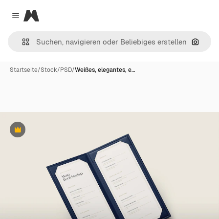
Magnific
Close menu
Nach B
Startseite
/
Stock
/
PSD
/
Weißes, elegantes, e…
Premium