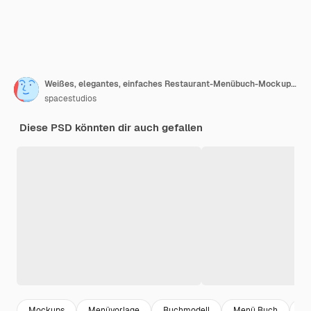
Weißes, elegantes, einfaches Restaurant-Menübuch-Mockup 3D isoliert
spacestudios
Diese PSD könnten dir auch gefallen
Mockups
Menüvorlage
Buchmodell
Menü Buch
Me