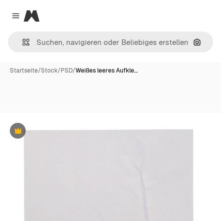
Magnific
Close menu
Nach B
Startseite
/
Stock
/
PSD
/
Weißes leeres Aufkle…
Premium