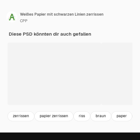
Weißes Papier mit schwarzen Linien zerrissen
CPP
Diese PSD könnten dir auch gefallen
zerrissen
papier zerrissen
riss
braun
paper
p