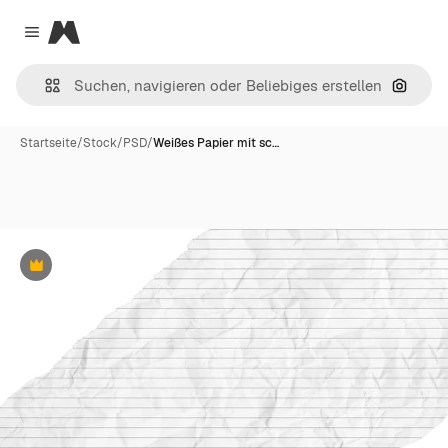
Magnific
Close menu
Nach B
Startseite
/
Stock
/
PSD
/
Weißes Papier mit sc…
Premium