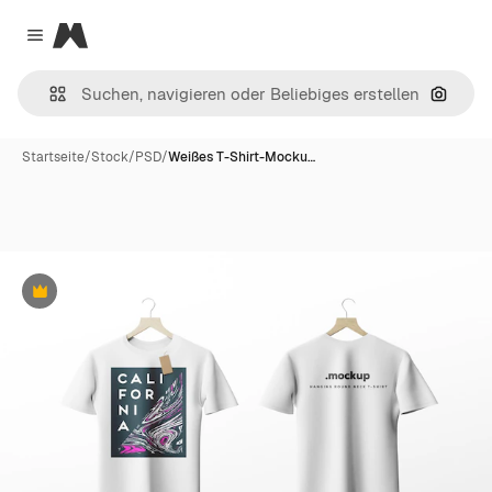
Magnific
Close menu
Nach B
Startseite
/
Stock
/
PSD
/
Weißes T-Shirt-Mocku…
Premium