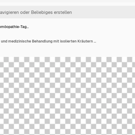
omöopathie-Tag…
Welt-Homöopathie-Tag und medizinische Behandlung mit isolierten Kräutern auf durchsichtigem Hintergrund