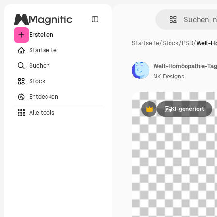
Erstellen
Startseite
/
Stock
/
PSD
/
Welt-H
Startseite
Suchen
NK Designs
Stock
Entdecken
KI-generiert
Alle tools
Premium