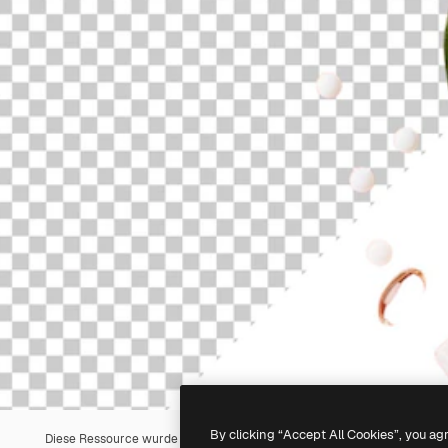
By clicking “Accept All Cookies”, you ag
Diese Ressource wurde mit
KI
erstellt. Du kannst deine eigene mit un