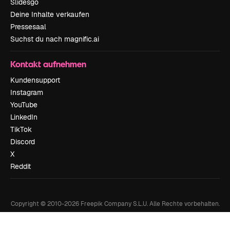
Slidesgo
Deine Inhalte verkaufen
Pressesaal
Suchst du nach magnific.ai
Kontakt aufnehmen
Kundensupport
Instagram
YouTube
LinkedIn
TikTok
Discord
X
Reddit
Copyright © 2010-
2026
Freepik Company S.L.U.
Alle Rechte vorbehalten
.