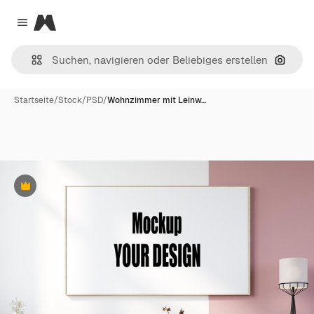
Magnific
Close menu
Nach B
Startseite
/
Stock
/
PSD
/
Wohnzimmer mit Leinw…
Premium