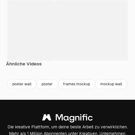
Ähnliche Videos
Premium
Premium
Premium
Premium
poster wall
poster
frames mockup
mockup wall
l
Die kreative Plattform, um deine beste Arbeit zu verwirklichen.
Mehr als 1 Million Abonnenten unter Kreativen, Unternehmen,