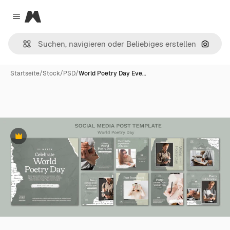
Magnific
Close menu
Nach B
Startseite
/
Stock
/
PSD
/
World Poetry Day Eve…
Premium