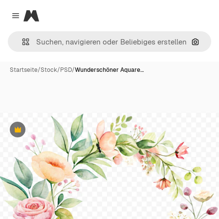
Magnific
Close menu
Nach B
Startseite
/
Stock
/
PSD
/
Wunderschöner Aquare…
Premium