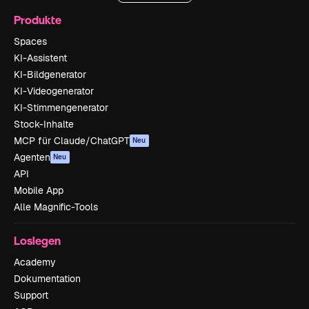
Produkte
Spaces
KI-Assistent
KI-Bildgenerator
KI-Videogenerator
KI-Stimmengenerator
Stock-Inhalte
MCP für Claude/ChatGPT
Neu
Agenten
Neu
API
Mobile App
Alle Magnific-Tools
Loslegen
Academy
Dokumentation
Support