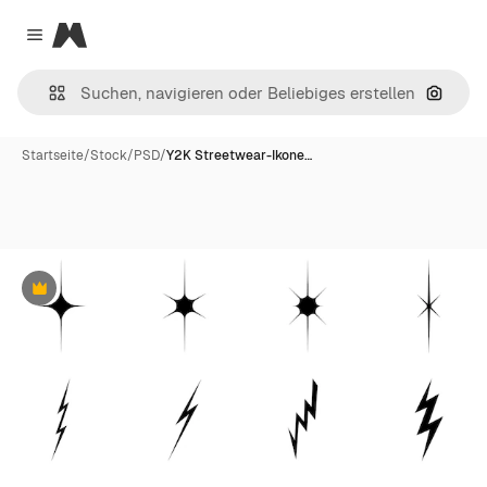
Magnific
Close menu
Nach B
Startseite
/
Stock
/
PSD
/
Y2K Streetwear-Ikone…
Premium