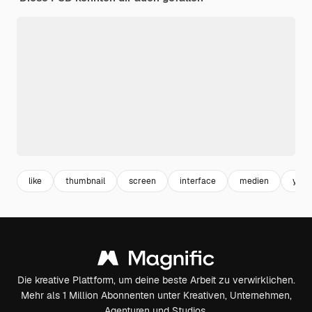
like
thumbnail
screen
interface
medien
yout
Die kreative Plattform, um deine beste Arbeit zu verwirklichen.
Mehr als 1 Million Abonnenten unter Kreativen, Unternehmen,
Agenturen und Studios.