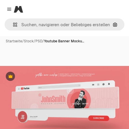
Magnific
Close menu
Nach B
Startseite
/
Stock
/
PSD
/
Youtube Banner Mocku…
Premium