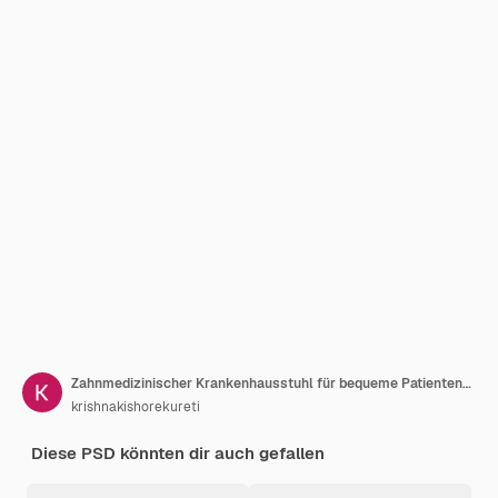
Zahnmedizinischer Krankenhausstuhl für bequeme Patientenversorgung Hochwertige zahnmedizinische Ausrüstung
krishnakishorekureti
Diese PSD könnten dir auch gefallen