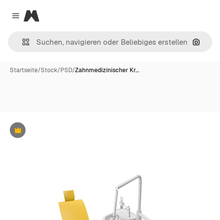
Magnific
Close menu
Nach B
Startseite
/
Stock
/
PSD
/
Zahnmedizinischer Kr…
Premium