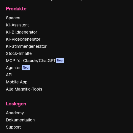
Produkte
Spaces
KI-Assistent
KI-Bildgenerator
KI-Videogenerator
KI-Stimmengenerator
Stock-Inhalte
MCP für Claude/ChatGPT
Neu
Agenten
Neu
API
Mobile App
Alle Magnific-Tools
Loslegen
Academy
Dokumentation
Support