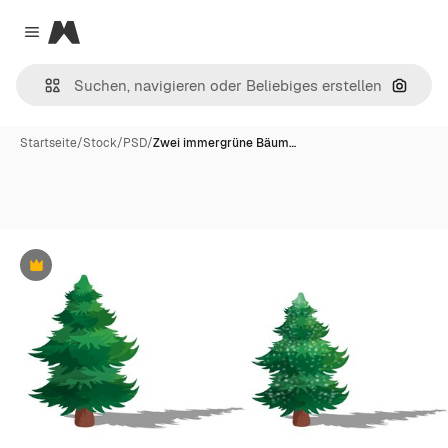
Magnific
Close menu
Nach B
Startseite
/
Stock
/
PSD
/
Zwei immergrüne Bäum…
Premium