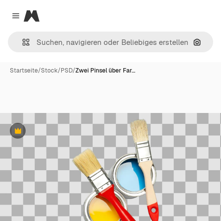
Magnific
Close menu
Nach B
Startseite
/
Stock
/
PSD
/
Zwei Pinsel über Far…
Premium