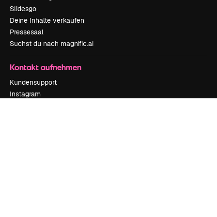
Slidesgo
Deine Inhalte verkaufen
Pressesaal
Suchst du nach magnific.ai
Kontakt aufnehmen
Kundensupport
Instagram
YouTube
LinkedIn
TikTok
Discord
X
Reddit
Copyright © 2010-
2026
Freepik Company S.L.U.
Alle Rechte vorbehalten
.