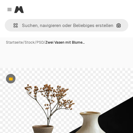
Magnific
Close menu
Nach B
Startseite
/
Stock
/
PSD
/
Zwei Vasen mit Blume…
Premium