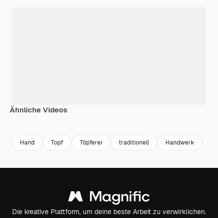
Ähnliche Videos
Premium
Premium
Generiert von KI
Premium
Premium
Hand
Topf
Töpferei
traditionell
Handwerk
kr
Die kreative Plattform, um deine beste Arbeit zu verwirklichen.