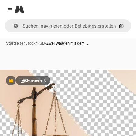
Magnific
Close menu
Nach B
Startseite
/
Stock
/
PSD
/
Zwei Waagen mit dem …
KI-generiert
Premium