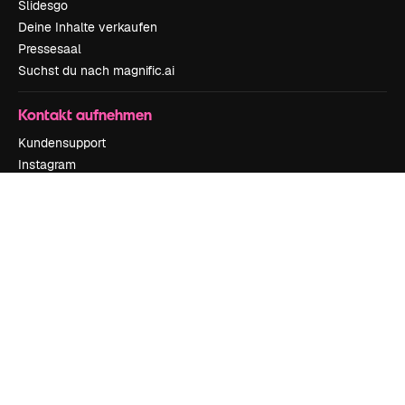
Slidesgo
Deine Inhalte verkaufen
Pressesaal
Suchst du nach magnific.ai
Kontakt aufnehmen
Kundensupport
Instagram
YouTube
LinkedIn
TikTok
Discord
X
Reddit
Copyright © 2010-
2026
Freepik Company S.L.U.
Alle Rechte vorbehalten
.