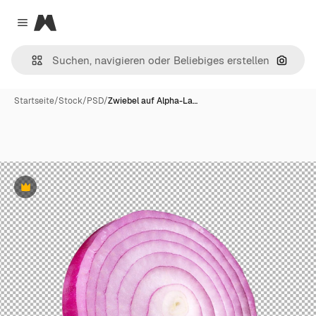
Magnific
Close menu
Nach B
Startseite
/
Stock
/
PSD
/
Zwiebel auf Alpha-La…
Premium