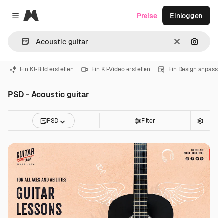
Magnific
Preise
Einloggen
Close menu
Löschen
Nach B
Ein KI-Bild erstellen
Ein KI-Video erstellen
Ein Design anpas
PSD - Acoustic guitar
PSD
Filter