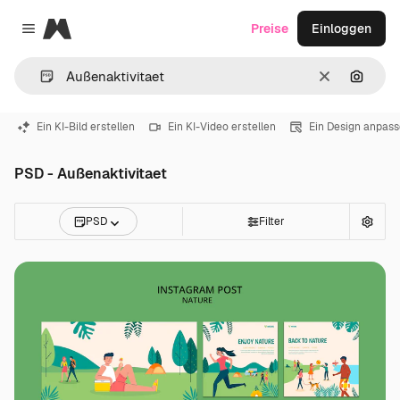
Magnific
Preise
Einloggen
Close menu
Löschen
Nach B
Ein KI-Bild erstellen
Ein KI-Video erstellen
Ein Design anpas
PSD - Außenaktivitaet
PSD
Filter