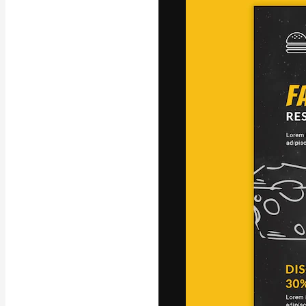
Die kreative Pl
Arbeit zu verwir
Abonnenten unt
Agenturen und 
Deutsch
Copyright © 2010