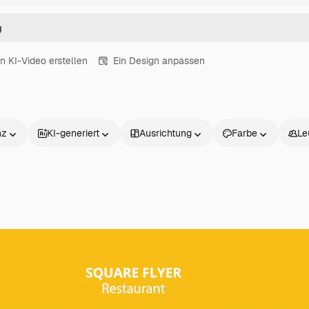
in KI-Video erstellen
Ein Design anpassen
nz
KI-generiert
Ausrichtung
Farbe
Le
Produkte
Loslegen