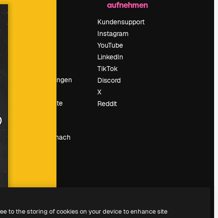
aufnehmen
Preise
Über uns
Kundensupport
Reviews
Instagram
Karriere
YouTube
ärung
Suchtrends
LinkedIn
Blog
TikTok
Veranstaltungen
Discord
um
Slidesgo
X
Deine Inhalte
Reddit
verkaufen
Pressesaal
Suchst du nach
magnific.ai
ree to the storing of cookies on your device to enhance site