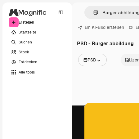
Erstellen
Ein KI-Bild erstellen
E
Startseite
Suchen
PSD - Burger abbildung
Stock
PSD
Lize
Entdecken
Alle Bilder
Alle tools
Vektoren
Illustrationen
Fotos
PSD
Vorlagen
Mockups
Videos
Filmmaterial
Motion Graphics
Videovorlagen
Icons
3D-Modelle
Schriftarten