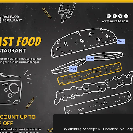
attform, um deine beste
Spaces
Academy
klichen. Mehr als 1 Million
KI-Assistent
Dokumentation
er Kreativen, Unternehmen,
KI-Bildgenerator
Support
Studios.
KI-Videogenerator
AGB
KI-
Datenschutzerkl
Stimmengenerator
Originale
Neu
Stock-Inhalte
Cookie-Richtlinie
MCP für
Vertrauenszentr
Neu
Claude/ChatGPT
Partner
Agenten
Neu
Unternehmen
API
Mobile App
Alle Magnific-Tools
-
2026
Freepik Company S.L.U.
Alle Rechte vorbehalten
.
By clicking “Accept All Cookies”, you ag