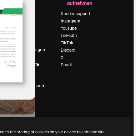
aufnehmen
Preise
Über uns
Kundensupport
Reviews
Instagram
Karriere
YouTube
ärung
Suchtrends
LinkedIn
Blog
TikTok
Veranstaltungen
Discord
um
Slidesgo
X
Deine Inhalte
Reddit
verkaufen
Pressesaal
Suchst du nach
magnific.ai
ree to the storing of cookies on your device to enhance site