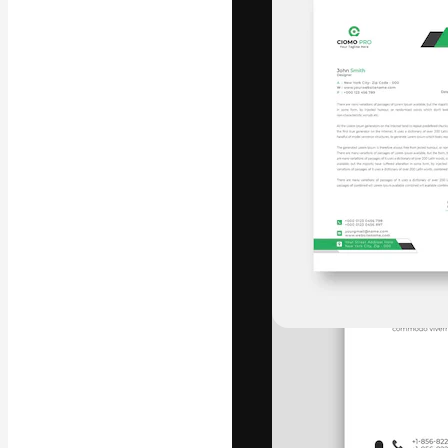
Die kreative Pl
Arbeit zu verwir
Abonnenten unt
Agenturen und 
Deutsch
Copyright © 2010