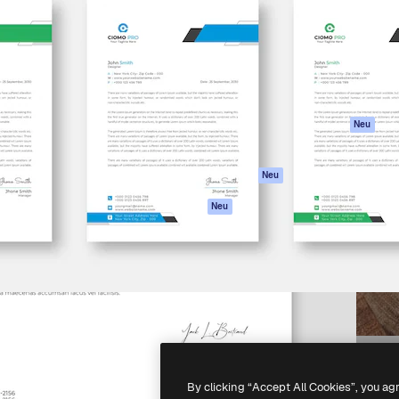
attform, um deine beste
Spaces
Academy
klichen. Mehr als 1 Million
KI-Assistent
Dokumentation
er Kreativen, Unternehmen,
KI-Bildgenerator
Support
Studios.
KI-Videogenerator
AGB
KI-
Datenschutzerkl
Stimmengenerator
Originale
Neu
Stock-Inhalte
Cookie-Richtlinie
MCP für
Vertrauenszentr
Neu
Claude/ChatGPT
Partner
Agenten
Neu
Unternehmen
API
Mobile App
Alle Magnific-Tools
-
2026
Freepik Company S.L.U.
Alle Rechte vorbehalten
.
By clicking “Accept All Cookies”, you ag