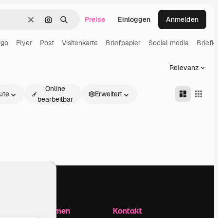
Preise
Einloggen
Anmelden
Löschen
Nach Bild suchen
Suchen
ogo
Flyer
Post
Visitenkarte
Briefpapier
Social media
Briefk
Relevanz
Online
ute
Erweitert
bearbeitbar
Unternehmen
Kontakt