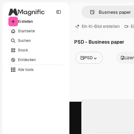
Erstellen
Ein KI-Bild erstellen
E
Startseite
Suchen
PSD - Business paper
Stock
PSD
Lize
Entdecken
Alle Bilder
Alle tools
Vektoren
Illustrationen
Fotos
PSD
Vorlagen
Mockups
Videos
Filmmaterial
Motion Graphics
Videovorlagen
Icons
3D-Modelle
Schriftarten