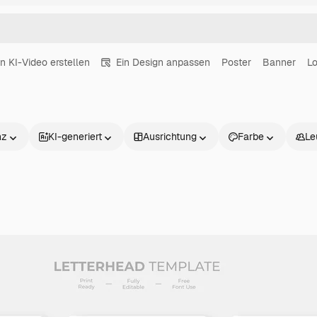
in KI-Video erstellen
Ein Design anpassen
Poster
Banner
L
nz
KI-generiert
Ausrichtung
Farbe
Le
Produkte
Loslegen