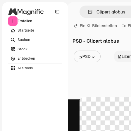
Erstellen
Ein KI-Bild erstellen
E
Startseite
Suchen
PSD - Clipart globus
Stock
PSD
Lize
Entdecken
Alle Bilder
Alle tools
Vektoren
Illustrationen
Fotos
PSD
Vorlagen
Mockups
Videos
Filmmaterial
Motion Graphics
Videovorlagen
Icons
3D-Modelle
Schriftarten