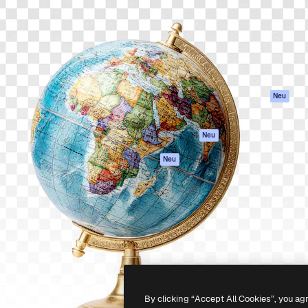
attform, um deine beste
Spaces
Academy
klichen. Mehr als 1 Million
KI-Assistent
Dokumentation
er Kreativen, Unternehmen,
KI-Bildgenerator
Support
Studios.
KI-Videogenerator
AGB
KI-
Datenschutzerkl
Stimmengenerator
Originale
Neu
Stock-Inhalte
Cookie-Richtlinie
MCP für
Vertrauenszentr
Neu
Claude/ChatGPT
Partner
Agenten
Neu
Unternehmen
API
Mobile App
Alle Magnific-Tools
-
2026
Freepik Company S.L.U.
Alle Rechte vorbehalten
.
By clicking “Accept All Cookies”, you ag