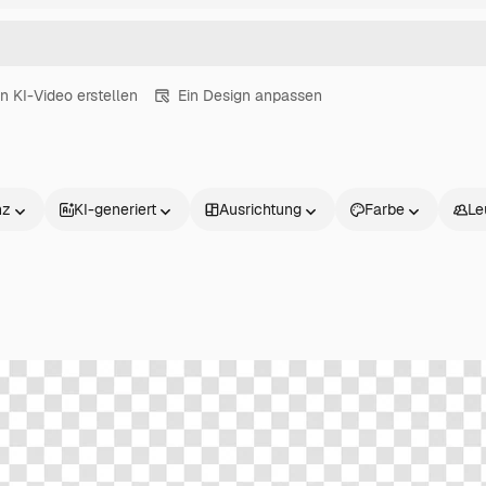
in KI-Video erstellen
Ein Design anpassen
nz
KI-generiert
Ausrichtung
Farbe
Le
Produkte
Loslegen