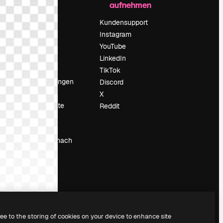
aufnehmen
Preise
Über uns
Kundensupport
Reviews
Instagram
Karriere
YouTube
ärung
Suchtrends
LinkedIn
Blog
TikTok
Veranstaltungen
Discord
um
Slidesgo
X
Deine Inhalte
Reddit
verkaufen
Pressesaal
Suchst du nach
magnific.ai
ree to the storing of cookies on your device to enhance site