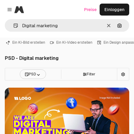
Magnific
Preise
Einloggen
Close menu
Löschen
Nach B
Ein KI-Bild erstellen
Ein KI-Video erstellen
Ein Design anpas
PSD - Digital marketing
PSD
Filter