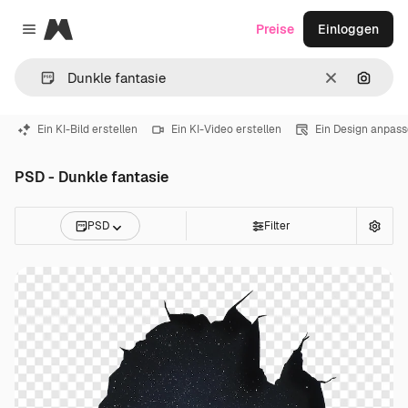
Magnific
Preise
Einloggen
Close menu
Löschen
Nach B
Ein KI-Bild erstellen
Ein KI-Video erstellen
Ein Design anpas
PSD - Dunkle fantasie
PSD
Filter