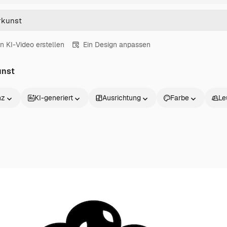
in KI-Video erstellen
Ein Design anpassen
unst
nz
KI-generiert
Ausrichtung
Farbe
Le
Produkte
Loslegen