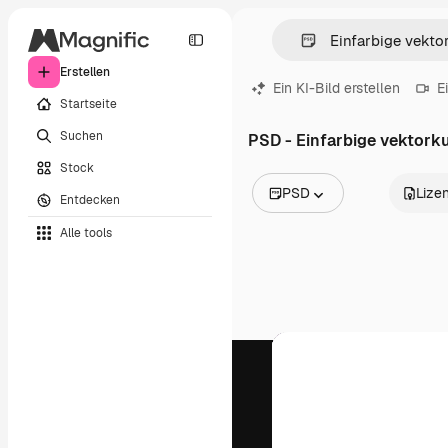
Erstellen
Ein KI-Bild erstellen
E
Startseite
Suchen
PSD - Einfarbige vektork
Stock
PSD
Lize
Entdecken
Alle Bilder
Alle tools
Vektoren
Illustrationen
Fotos
PSD
Vorlagen
Mockups
Videos
Filmmaterial
Motion Graphics
Videovorlagen
Icons
3D-Modelle
Schriftarten