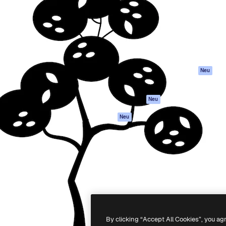
attform, um deine beste
Spaces
Academy
klichen. Mehr als 1 Million
KI-Assistent
Dokumentation
er Kreativen, Unternehmen,
KI-Bildgenerator
Support
Studios.
KI-Videogenerator
AGB
KI-
Datenschutzerkl
Stimmengenerator
Originale
Neu
Stock-Inhalte
Cookie-Richtlinie
MCP für
Vertrauenszentr
Neu
Claude/ChatGPT
Partner
Agenten
Neu
Unternehmen
API
Mobile App
Alle Magnific-Tools
-
2026
Freepik Company S.L.U.
Alle Rechte vorbehalten
.
By clicking “Accept All Cookies”, you ag