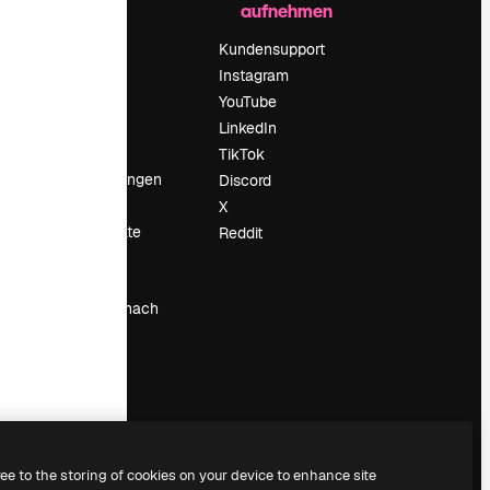
aufnehmen
Preise
Über uns
Kundensupport
Reviews
Instagram
Karriere
YouTube
ärung
Suchtrends
LinkedIn
Blog
TikTok
Veranstaltungen
Discord
um
Slidesgo
X
Deine Inhalte
Reddit
verkaufen
Pressesaal
Suchst du nach
magnific.ai
ree to the storing of cookies on your device to enhance site