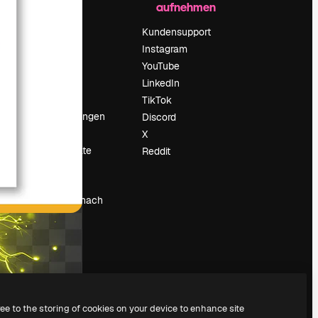
aufnehmen
Preise
Über uns
Kundensupport
Reviews
Instagram
Karriere
YouTube
ärung
Suchtrends
LinkedIn
Blog
TikTok
Veranstaltungen
Discord
um
Slidesgo
X
Deine Inhalte
Reddit
verkaufen
Pressesaal
Suchst du nach
magnific.ai
ree to the storing of cookies on your device to enhance site