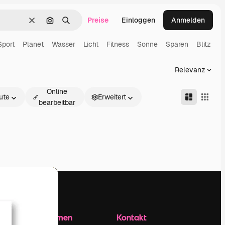
Preise
Einloggen
Anmelden
Löschen
Nach Bild suchen
Suchen
Sport
Planet
Wasser
Licht
Fitness
Sonne
Sparen
Blitz
Relevanz
Online
ute
Erweitert
bearbeitbar
Unternehmen
Kontakt