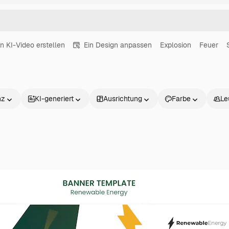
in KI-Video erstellen
Ein Design anpassen
Explosion
Feuer
nz
KI-generiert
Ausrichtung
Farbe
Le
Produkte
Loslegen