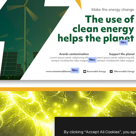
attform, um deine beste
Spaces
Academy
klichen. Mehr als 1 Million
KI-Assistent
Dokumentation
er Kreativen, Unternehmen,
KI-Bildgenerator
Support
Studios.
KI-Videogenerator
AGB
KI-
Datenschutzerkl
Stimmengenerator
Originale
Neu
Stock-Inhalte
Cookie-Richtlinie
MCP für
Vertrauenszentr
Neu
Claude/ChatGPT
Partner
Agenten
Neu
Unternehmen
API
Mobile App
Alle Magnific-Tools
-
2026
Freepik Company S.L.U.
Alle Rechte vorbehalten
.
By clicking “Accept All Cookies”, you ag