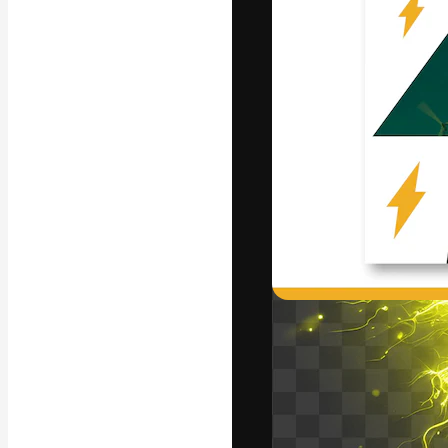
Die kreative Pl
Arbeit zu verwir
Abonnenten unt
Agenturen und 
Deutsch
Copyright © 2010