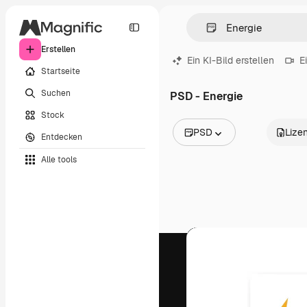
Erstellen
Ein KI-Bild erstellen
E
Startseite
Suchen
PSD - Energie
Stock
PSD
Lize
Entdecken
Alle Bilder
Alle tools
Vektoren
Illustrationen
Fotos
PSD
Vorlagen
Mockups
Videos
Filmmaterial
Motion Graphics
Videovorlagen
Icons
3D-Modelle
Schriftarten