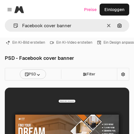
Magnific
Preise
Einloggen
Close menu
Löschen
Nach B
Ein KI-Bild erstellen
Ein KI-Video erstellen
Ein Design anpas
PSD - Facebook cover banner
PSD
Filter