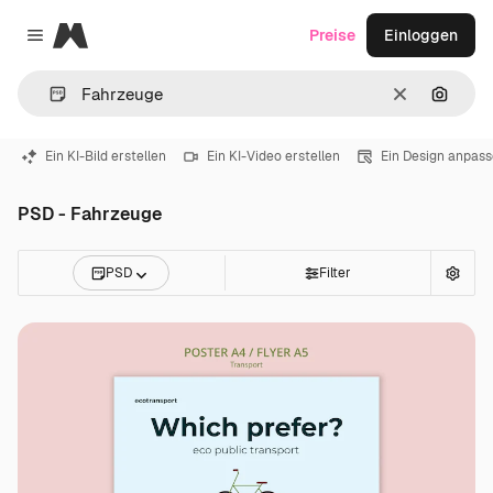
Magnific
Preise
Einloggen
Close menu
Löschen
Nach B
Ein KI-Bild erstellen
Ein KI-Video erstellen
Ein Design anpas
PSD - Fahrzeuge
PSD
Filter