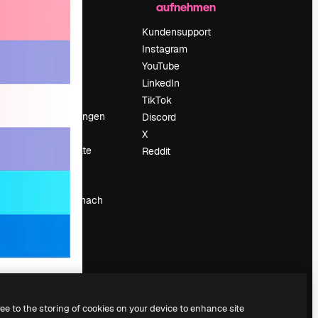
aufnehmen
Preise
Über uns
Kundensupport
Reviews
Instagram
Karriere
YouTube
ärung
Suchtrends
LinkedIn
Blog
TikTok
Veranstaltungen
Discord
um
Slidesgo
X
Deine Inhalte
Reddit
verkaufen
Pressesaal
Suchst du nach
magnific.ai
ree to the storing of cookies on your device to enhance site