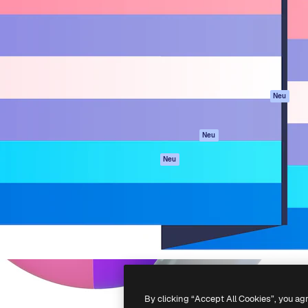
attform, um deine beste
Spaces
Academy
klichen. Mehr als 1 Million
KI-Assistent
Dokumentation
er Kreativen, Unternehmen,
KI-Bildgenerator
Support
Studios.
KI-Videogenerator
AGB
KI-
Datenschutzerkl
Stimmengenerator
Originale
Neu
Stock-Inhalte
Cookie-Richtlinie
MCP für
Vertrauenszentr
Neu
Claude/ChatGPT
Partner
Agenten
Neu
Unternehmen
API
Mobile App
Alle Magnific-Tools
-
2026
Freepik Company S.L.U.
Alle Rechte vorbehalten
.
By clicking “Accept All Cookies”, you ag