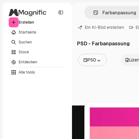
Erstellen
Ein KI-Bild erstellen
E
Startseite
Suchen
PSD - Farbanpassung
Stock
PSD
Lize
Entdecken
Alle Bilder
Alle tools
Vektoren
Illustrationen
Fotos
PSD
Vorlagen
Mockups
Videos
Filmmaterial
Motion Graphics
Videovorlagen
Icons
3D-Modelle
Schriftarten