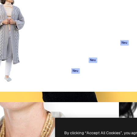
attform, um deine beste
Spaces
Academy
klichen. Mehr als 1 Million
KI-Assistent
Dokumentation
er Kreativen, Unternehmen,
KI-Bildgenerator
Support
Studios.
KI-Videogenerator
AGB
KI-
Datenschutzerkl
Stimmengenerator
Originale
Neu
Stock-Inhalte
Cookie-Richtlinie
MCP für
Vertrauenszentr
Neu
Claude/ChatGPT
Partner
Agenten
Neu
Unternehmen
API
Mobile App
Alle Magnific-Tools
-
2026
Freepik Company S.L.U.
Alle Rechte vorbehalten
.
By clicking “Accept All Cookies”, you ag