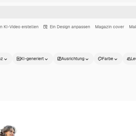
in KI-Video erstellen
Ein Design anpassen
Magazin cover
Ma
nz
KI-generiert
Ausrichtung
Farbe
Le
Produkte
Loslegen