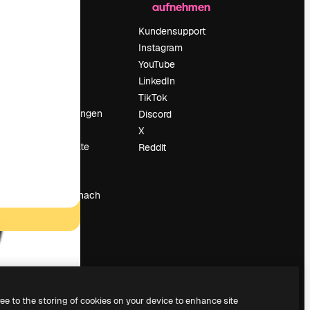
aufnehmen
Preise
Über uns
Kundensupport
Reviews
Instagram
Karriere
YouTube
ärung
Suchtrends
LinkedIn
Blog
TikTok
Veranstaltungen
Discord
um
Slidesgo
X
Deine Inhalte
Reddit
verkaufen
Pressesaal
Suchst du nach
magnific.ai
ree to the storing of cookies on your device to enhance site