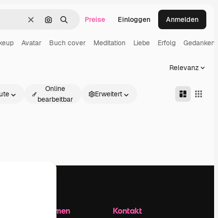
Preise
Einloggen
Anmelden
Löschen
Nach Bild suchen
Suchen
keup
Avatar
Buch cover
Meditation
Liebe
Erfolg
Gedanken
Relevanz
Online
ute
Erweitert
bearbeitbar
Unternehmen
Kontakt