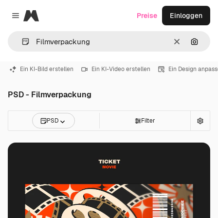
Magnific
Preise
Einloggen
Close menu
Löschen
Nach B
Ein KI-Bild erstellen
Ein KI-Video erstellen
Ein Design anpas
PSD - Filmverpackung
PSD
Filter